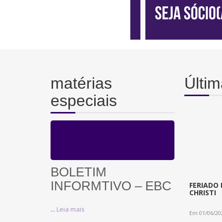
matérias
Últim
especiais
BOLETIM
INFORMTIVO – EBC
FERIADO 
CHRISTI
...
Leia mais
Em 01/06/20