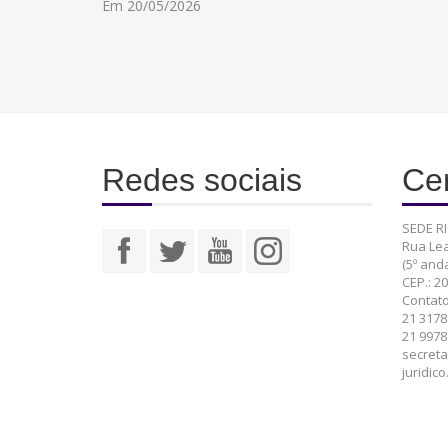
Em 20/05/2026
Redes sociais
Cen
SEDE RI
Rua Lea
(5º anda
CEP.: 2
Contato
21 3178
21 9978
secreta
juridic