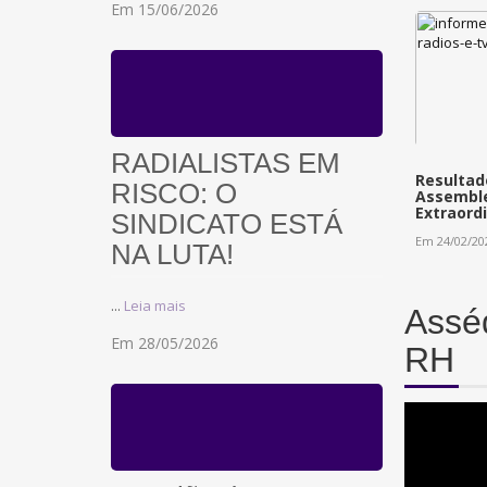
Em 15/06/2026
RADIALISTAS EM
Resultad
RISCO: O
Assemble
Extraord
SINDICATO ESTÁ
Em 24/02/20
NA LUTA!
...
Leia mais
Asséd
Em 28/05/2026
RH